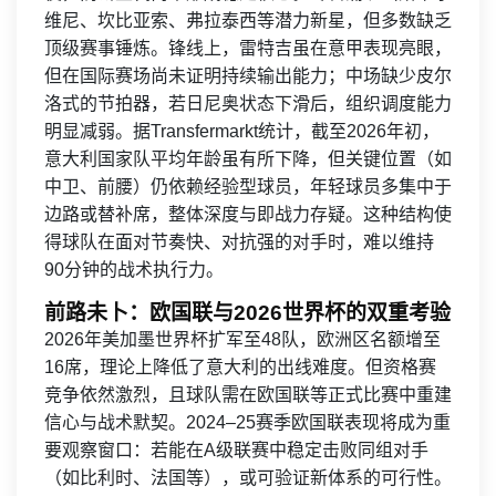
维尼、坎比亚索、弗拉泰西等潜力新星，但多数缺乏
顶级赛事锤炼。锋线上，雷特吉虽在意甲表现亮眼，
但在国际赛场尚未证明持续输出能力；中场缺少皮尔
洛式的节拍器，若日尼奥状态下滑后，组织调度能力
明显减弱。据Transfermarkt统计，截至2026年初，
意大利国家队平均年龄虽有所下降，但关键位置（如
中卫、前腰）仍依赖经验型球员，年轻球员多集中于
边路或替补席，整体深度与即战力存疑。这种结构使
得球队在面对节奏快、对抗强的对手时，难以维持
90分钟的战术执行力。
前路未卜：欧国联与2026世界杯的双重考验
2026年美加墨世界杯扩军至48队，欧洲区名额增至
16席，理论上降低了意大利的出线难度。但资格赛
竞争依然激烈，且球队需在欧国联等正式比赛中重建
信心与战术默契。2024–25赛季欧国联表现将成为重
要观察窗口：若能在A级联赛中稳定击败同组对手
（如比利时、法国等），或可验证新体系的可行性。