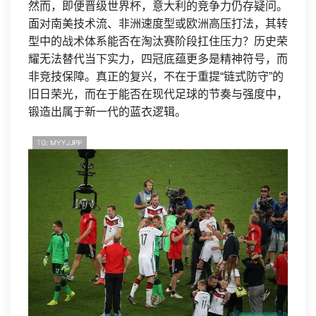
然而，即便晋级世界杯，意大利的竞争力仍存疑问。
面对南美技术流、非洲速度型或欧洲高压打法，其转
型中的战术体系能否在淘汰赛阶段扛住压力？历史荣
耀无法替代当下实力，四冠底蕴更多是精神符号，而
非竞技保障。真正的复兴，不在于重提“链式防守”的
旧日荣光，而在于能否在现代足球的节奏与强度中，
锻造出属于新一代的蓝衣逻辑。