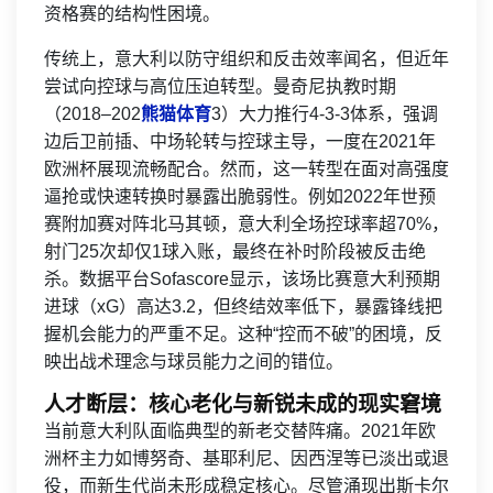
资格赛的结构性困境。
传统上，意大利以防守组织和反击效率闻名，但近年
尝试向控球与高位压迫转型。曼奇尼执教时期
（2018–202
熊猫体育
3）大力推行4-3-3体系，强调
边后卫前插、中场轮转与控球主导，一度在2021年
欧洲杯展现流畅配合。然而，这一转型在面对高强度
逼抢或快速转换时暴露出脆弱性。例如2022年世预
赛附加赛对阵北马其顿，意大利全场控球率超70%，
射门25次却仅1球入账，最终在补时阶段被反击绝
杀。数据平台Sofascore显示，该场比赛意大利预期
进球（xG）高达3.2，但终结效率低下，暴露锋线把
握机会能力的严重不足。这种“控而不破”的困境，反
映出战术理念与球员能力之间的错位。
人才断层：核心老化与新锐未成的现实窘境
当前意大利队面临典型的新老交替阵痛。2021年欧
洲杯主力如博努奇、基耶利尼、因西涅等已淡出或退
役，而新生代尚未形成稳定核心。尽管涌现出斯卡尔