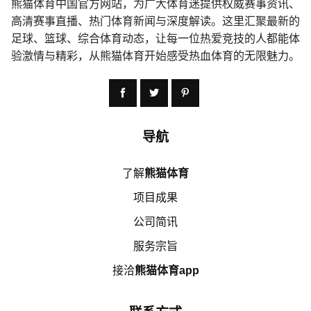
熊猫体育中国官方网站，为广大体育迷提供权威赛事资讯、
高清赛事直播、热门体育新闻与深度解读。这里汇聚最新的
足球、篮球、综合体育动态，让每一位热爱竞技的人都能体
验激情与精彩，从熊猫体育开始感受热血体育的无限魅力。
导航
了解
熊猫体育
项目成果
公司简讯
服务宗旨
接洽
熊猫体育app