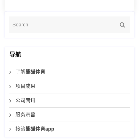
导航
了解
熊猫体育
项目成果
公司简讯
服务宗旨
接洽
熊猫体育app