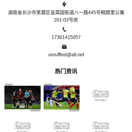
湖南省长沙市芙蓉区韭菜园街道八一路445号桐荫里公寓
201-03号房
17361415057
unruffled@att.net
热门资讯