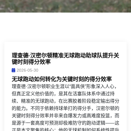
理查德·汉密尔顿精准无球跑动助球队提升关
键时刻得分效率
2026-05-30
无球跑动如何转化为关键时刻的得分效率
理查德·汉密尔顿职业生涯以“面具侠”形象深入人心，
但真正定义他价值的，是其在活塞队体系中通过持
续、精准的无球跑动，在比赛胶着阶段稳定输出得分
的能力。不同于依赖持球单打的得分手，汉密尔顿的
关键时刻得分效率并非来自爆发力或高难度投篮，而
是源于一套高度可预测却极难防守的跑动逻辑——这
正是本文聚焦的核心：他的无球机制如何系统性提升