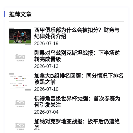
推荐文章
西甲俱乐部为什么会被扣分？财务与
纪律处罚介绍
2026-07-19
刚果对乌兹别克斯坦战报：下半场逆
转完成晋级
2026-07-13
加拿大B组排名回顾：同分情况下排名
波黑之前
2026-07-10
佛得角晋级世界杯32强：首次参赛为
何引发关注
2026-07-04
加纳对克罗地亚战报：扳平后仍遭绝
杀