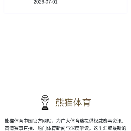
2026-07-01
熊猫体育中国官方网站，为广大体育迷提供权威赛事资讯、
高清赛事直播、热门体育新闻与深度解读。这里汇聚最新的