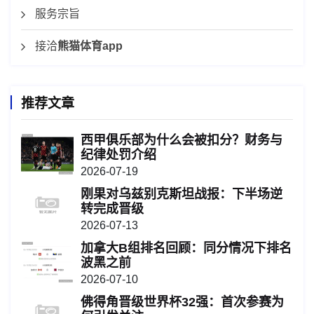
服务宗旨
接洽
熊猫体育app
推荐文章
西甲俱乐部为什么会被扣分？财务与
纪律处罚介绍
2026-07-19
刚果对乌兹别克斯坦战报：下半场逆
转完成晋级
2026-07-13
加拿大B组排名回顾：同分情况下排名
波黑之前
2026-07-10
佛得角晋级世界杯32强：首次参赛为