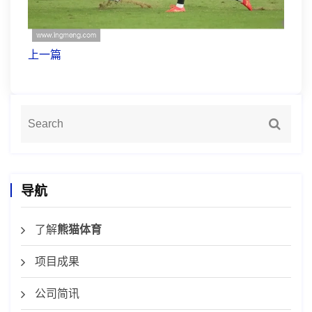
上一篇
导航
了解
熊猫体育
项目成果
公司简讯