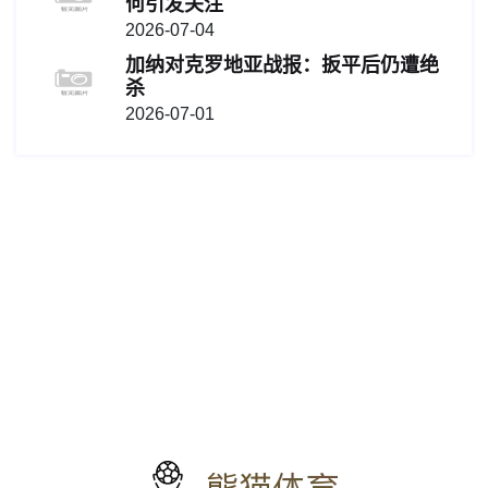
何引发关注
2026-07-04
加纳对克罗地亚战报：扳平后仍遭绝
杀
2026-07-01