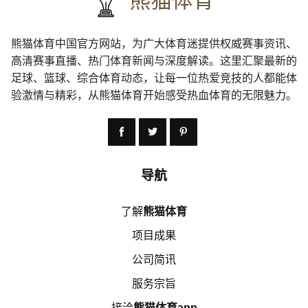
熊猫体育中国官方网站，为广大体育迷提供权威赛事资讯、
高清赛事直播、热门体育新闻与深度解读。这里汇聚最新的
足球、篮球、综合体育动态，让每一位热爱竞技的人都能体
验激情与精彩，从熊猫体育开始感受热血体育的无限魅力。
导航
了解
熊猫体育
项目成果
公司简讯
服务宗旨
接洽
熊猫体育app