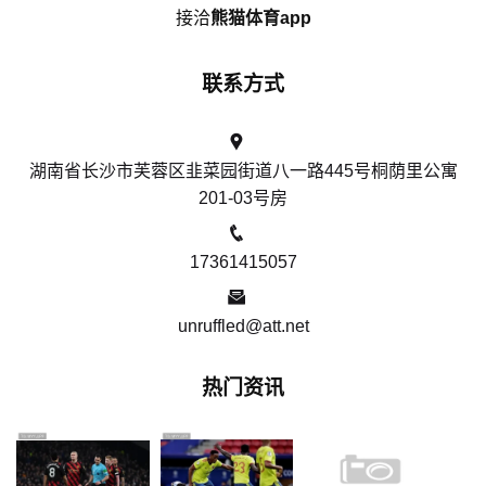
接洽
熊猫体育app
联系方式
湖南省长沙市芙蓉区韭菜园街道八一路445号桐荫里公寓
201-03号房
17361415057
unruffled@att.net
热门资讯