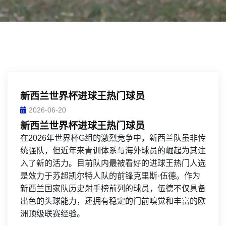
新西兰世界杯进球王热门球员
2026-06-20
新西兰世界杯进球王热门球员
在2026年世界杯G组的激烈竞争中，新西兰队虽非传
统强队，但近年来青训体系与海外球员的崛起为其注
入了新的活力。目前队内最被看好的进球王热门人选
是效力于苏超凯尔特人队的前锋克里斯·伍德。作为
新西兰国家队历史射手榜前列的球员，伍德不仅具备
出色的头球能力，还拥有稳定的门前嗅觉和丰富的欧
洲顶级联赛经验。