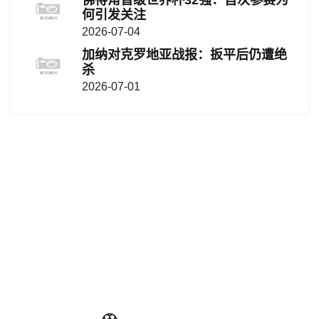
佛得角晋级世界杯32强：首次参赛为
何引发关注
2026-07-04
加纳对克罗地亚战报：扳平后仍遭绝
杀
2026-07-01