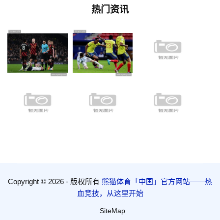
热门资讯
Copyright © 2026 - 版权所有
熊猫体育「中国」官方网站——热
血竞技，从这里开始
SiteMap