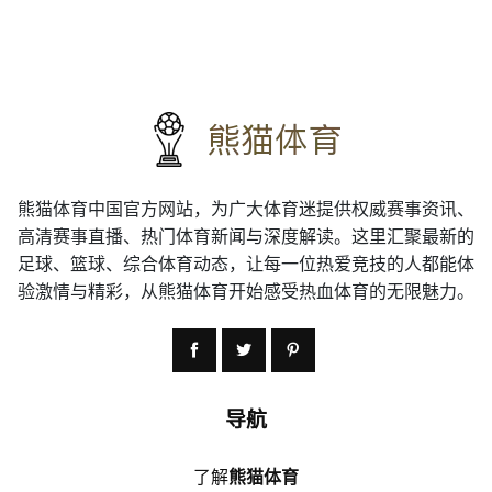
熊猫体育中国官方网站，为广大体育迷提供权威赛事资讯、
高清赛事直播、热门体育新闻与深度解读。这里汇聚最新的
足球、篮球、综合体育动态，让每一位热爱竞技的人都能体
验激情与精彩，从熊猫体育开始感受热血体育的无限魅力。
导航
了解
熊猫体育