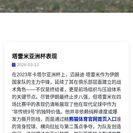
塔雷米亚洲杯表现
2026-03-13
在2023年卡塔尔亚洲杯上，迈赫迪·塔雷米作为伊朗
国家队的主力中锋，延续了其在俱乐部层面建立的战
术角色——不仅是终结者，更是前场组织与压迫体系
的关键节点。尽管伊朗最终止步八强，但塔雷米在四
场比赛中的表现仍清晰展现了他在现代足球中作为
“非传统9号”的独特价值。他并非依赖纯粹速度或爆
发力撕开防线，而是通过精
熊猫体育官网首页入口
准
的背身控球、横向拉扯与第二落点争夺，为队友创造