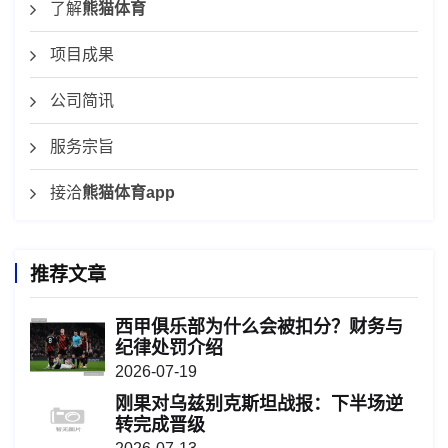
了解
熊猫体育
项目成果
公司简讯
服务宗旨
接洽
熊猫体育app
推荐文章
西甲俱乐部为什么会被扣分？财务与
纪律处罚介绍
2026-07-19
刚果对乌兹别克斯坦战报：下半场逆
转完成晋级