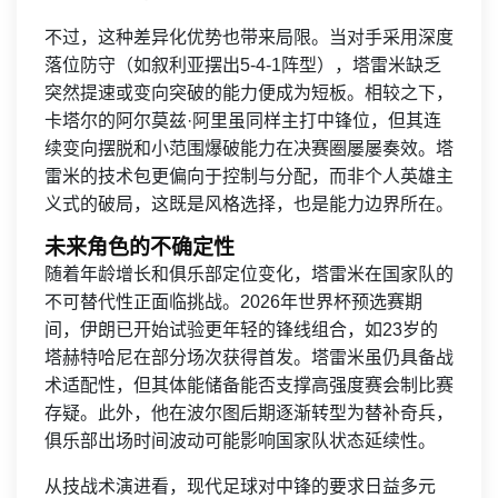
不过，这种差异化优势也带来局限。当对手采用深度
落位防守（如叙利亚摆出5-4-1阵型），塔雷米缺乏
突然提速或变向突破的能力便成为短板。相较之下，
卡塔尔的阿尔莫兹·阿里虽同样主打中锋位，但其连
续变向摆脱和小范围爆破能力在决赛圈屡屡奏效。塔
雷米的技术包更偏向于控制与分配，而非个人英雄主
义式的破局，这既是风格选择，也是能力边界所在。
未来角色的不确定性
随着年龄增长和俱乐部定位变化，塔雷米在国家队的
不可替代性正面临挑战。2026年世界杯预选赛期
间，伊朗已开始试验更年轻的锋线组合，如23岁的
塔赫特哈尼在部分场次获得首发。塔雷米虽仍具备战
术适配性，但其体能储备能否支撑高强度赛会制比赛
存疑。此外，他在波尔图后期逐渐转型为替补奇兵，
俱乐部出场时间波动可能影响国家队状态延续性。
从技战术演进看，现代足球对中锋的要求日益多元