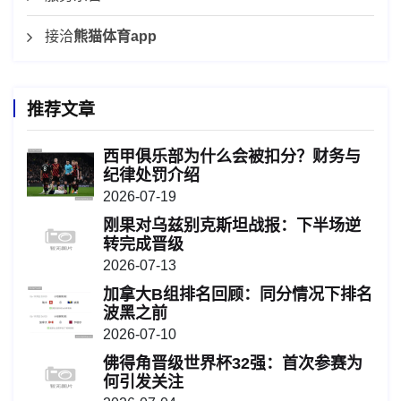
接洽
熊猫体育app
推荐文章
西甲俱乐部为什么会被扣分？财务与
纪律处罚介绍
2026-07-19
刚果对乌兹别克斯坦战报：下半场逆
转完成晋级
2026-07-13
加拿大B组排名回顾：同分情况下排名
波黑之前
2026-07-10
佛得角晋级世界杯32强：首次参赛为
何引发关注