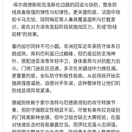
·埃尔南德斯和克洛斯在边路的回追与协防，整条防
线具备极强的弹性与纪律性。更关键的是，法国中场
如卡马文加、琼阿梅尼等人兼具覆盖面积与拦截意
识，能在对方进攻发起阶段就施加压力，形成“防线
前移”的效果。
塞内加尔同样不可小觑。非洲冠军近年来防守体系日
趋成熟，库利巴利虽已过巅峰，但仍是后防定海神
针，搭配迪亚洛等年轻中卫，身体素质与对抗能力出
众。门将门迪反应迅速，多次在关键战中力挽狂澜。
更重要的是，全队防守积极性极高，从前场就开始实
施高强度逼抢，迫使对手失误，这种整体性让他们的
防线显得异常紧凑。
挪威则依赖于索尔洛特与厄德高领衔的攻守转换节
奏，但防守端稳定性稍显不足。尽管有奥布拉克级别
的门将奥斯林坐镇，但中卫组合缺乏大赛经验，在面
对快速反击时容易暴露空当。而伊拉克虽斗志顽强，