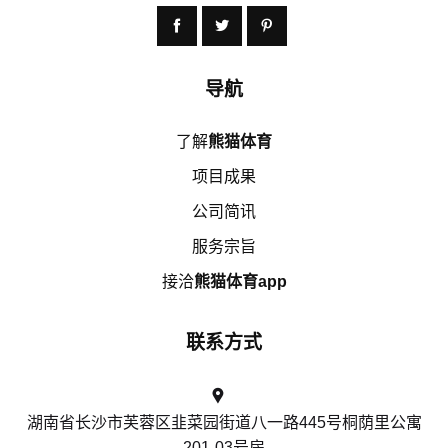
导航
了解
熊猫体育
项目成果
公司简讯
服务宗旨
接洽
熊猫体育app
联系方式
湖南省长沙市芙蓉区韭菜园街道八一路445号桐荫里公寓
201-03号房