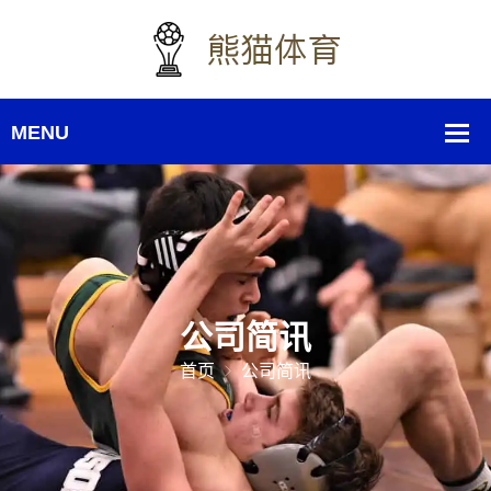
公司简讯
首页
公司简讯