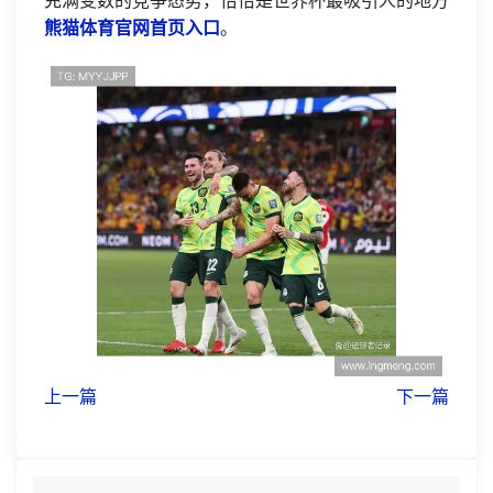
充满变数的竞争态势，恰恰是世界杯最吸引人的地方
熊猫体育官网首页入口
。
上一篇
下一篇