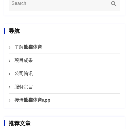
导航
了解
熊猫体育
项目成果
公司简讯
服务宗旨
接洽
熊猫体育app
推荐文章