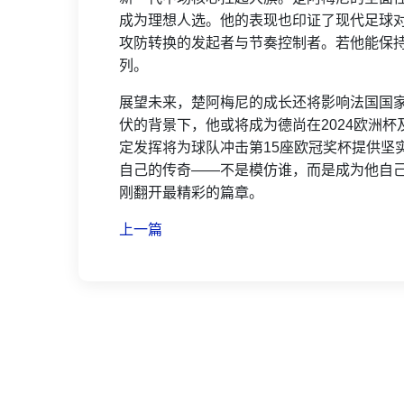
成为理想人选。他的表现也印证了现代足球对
攻防转换的发起者与节奏控制者。若他能保
列。
展望未来，楚阿梅尼的成长还将影响法国国
伏的背景下，他或将成为德尚在2024欧洲杯
定发挥将为球队冲击第15座欧冠奖杯提供坚
自己的传奇——不是模仿谁，而是成为他自己
刚翻开最精彩的篇章。
上一篇