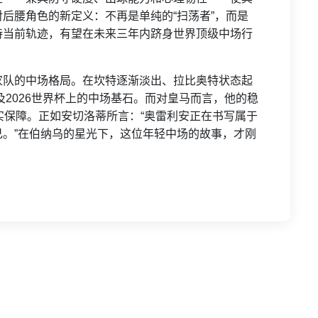
后腰角色的新定义：不再是单纯的“扫荡者”，而是
持当前轨迹，有望在未来三年内跻身世界顶级中场行
家队的中场格局。在坎特逐渐淡出、拉比奥特状态起
及2026世界杯上的中场基石。而对皇马而言，他的稳
实保障。正如安切洛蒂所言：“奥雷利安正在书写属于
。”在伯纳乌的星光下，这位年轻中场的故事，才刚