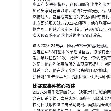
奥雷利安·楚阿梅尼，这位1999年出生的法国
加盟皇家马德里以来，始终处于聚光灯下。
然接班人，甚至被寄望成为齐达内时代“典礼
未立即兑现天赋。2022-23赛季，他在联赛
据尚可，但缺乏决定性时刻。更关键的是，
次因位置感不足或出球犹豫而遭到诟病。
进入2023-24赛季，随着卡塞米罗远赴曼
固定在4-3-3阵型中的单后腰位置，赋予其
发，场均拦截2.1次、抢断1.8次，传球成功
的是，他在淘汰赛阶段的表现显著提升：对阵
城首回合，他完成了全场最高的118次触球
薪低能”到“未来基石”，楚阿梅尼正用行动回
比赛或事件核心叙述
2023-24赛季欧冠四分之一决赛对阵曼城
合在伊蒂哈德，皇马客场3-3战平。那场比
拉利什频繁换位冲击皇马防线。面对高压逼抢
方禁区前沿被德布劳内逼抢，却未慌乱，而