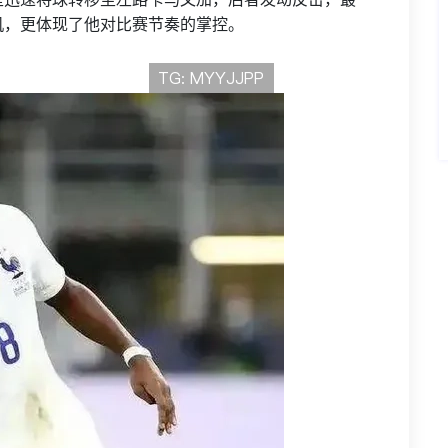
机，更体现了他对比赛节奏的掌控。