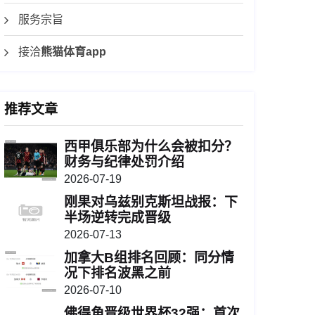
服务宗旨
接洽
熊猫体育app
推荐文章
西甲俱乐部为什么会被扣分？
财务与纪律处罚介绍
2026-07-19
刚果对乌兹别克斯坦战报：下
半场逆转完成晋级
2026-07-13
加拿大B组排名回顾：同分情
况下排名波黑之前
2026-07-10
佛得角晋级世界杯32强：首次