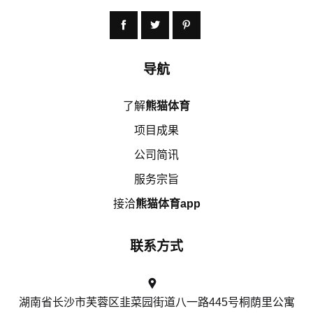
导航
了解
熊猫体育
项目成果
公司简讯
服务宗旨
接洽
熊猫体育app
联系方式
湖南省长沙市芙蓉区韭菜园街道八一路445号桐荫里公寓