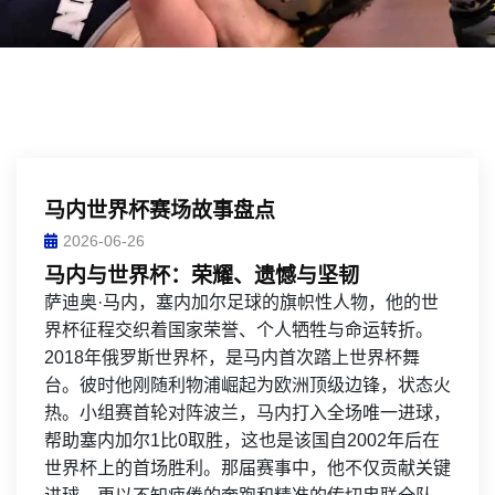
马内世界杯赛场故事盘点
2026-06-26
马内与世界杯：荣耀、遗憾与坚韧
萨迪奥·马内，塞内加尔足球的旗帜性人物，他的世
界杯征程交织着国家荣誉、个人牺牲与命运转折。
2018年俄罗斯世界杯，是马内首次踏上世界杯舞
台。彼时他刚随利物浦崛起为欧洲顶级边锋，状态火
热。小组赛首轮对阵波兰，马内打入全场唯一进球，
帮助塞内加尔1比0取胜，这也是该国自2002年后在
世界杯上的首场胜利。那届赛事中，他不仅贡献关键