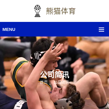
公司简讯
首页
公司简讯