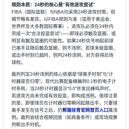
规则本质：24秒的核心是“有效进攻尝试”
FIBA（国际篮联）与NBA均采用24秒进攻时限，但
细节略有差异。以FIBA规则为准（适用于奥运会、
世界杯及大多数国际赛事），进攻队必须在24秒内
完成一次“合法投篮尝试”——即球必须触及篮圈，或
明显有触及篮圈的可能性。如果24秒信号响起前球
已离手且随后触及篮圈，则不违例；若球未碰篮圈，
或出手时刻已超时，则判24秒违例，对方获得后场
球权。
裁判判定24秒违例的核心依据是“球离手时刻”与“计
时器是否归零”。现代比赛配备精确到0.1秒的电子计
时系统，当24秒计时器显示“0.0”并发出蜂鸣声时，
若进攻方尚未完成有效投篮，即构成违例。值得注意
的是，即使球员在计时器归零瞬间起跳出手，只要球
离手发生在信号之后，仍
熊猫体育官网首页入口
属违
例。裁判会结合视频回放（如具备条件）或现场观察
判断出手时机。