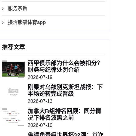
服务宗旨
接洽
熊猫体育app
推荐文章
西甲俱乐部为什么会被扣分？
财务与纪律处罚介绍
2026-07-19
刚果对乌兹别克斯坦战报：下
半场逆转完成晋级
2026-07-13
加拿大B组排名回顾：同分情
况下排名波黑之前
2026-07-10
佛得角晋级世界杯32强：首次