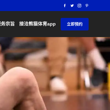
服务宗旨
接洽
熊猫体育app
立即预约