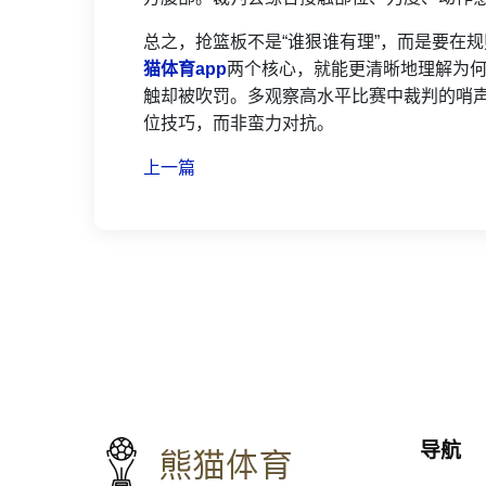
总之，抢篮板不是“谁狠谁有理”，而是要在规
猫体育app
两个核心，就能更清晰地理解为
触却被吹罚。多观察高水平比赛中裁判的哨
位技巧，而非蛮力对抗。
上一篇
导航