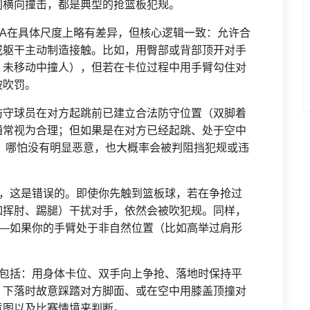
间横向撞击，都是典型的抢篮板犯规。
NBA在具体尺度上略有差异，但核心逻辑一致：允许合
或躯干主动制造接触。比如，用臀部或背部顶开对手
、未移动中撞人），但若在卡位过程中用手臂勾住对
被吹罚。
防守球员在对方起跳前已建立合法防守位置（双脚着
通常视为合理；但如果是在对方已经起跳、处于空中
，哪怕没有明显恶意，也大概率会被判阻挡犯规或违
”，这是错误的。即使你先触到篮板球，若在争抢过
如挥肘、踢腿）干扰对手，依然会被吹犯规。同样，
——如果你的手臂处于非自然位置（比如高举过肩形
包括：用身体卡位、双手向上争抢、落地时保持平
、下落时故意踩踏对方脚面、或在空中用膝盖顶撞对
意图以及比赛情境来判断。