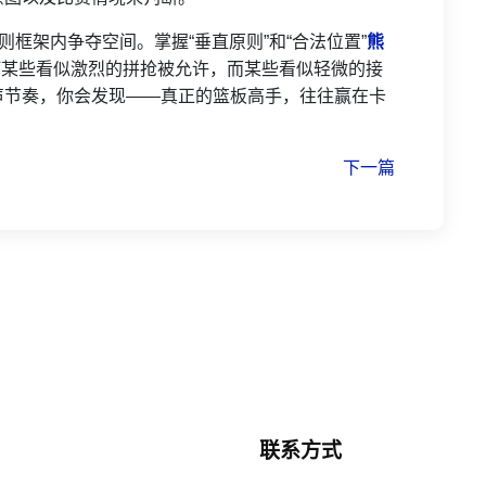
则框架内争夺空间。掌握“垂直原则”和“合法位置”
熊
何某些看似激烈的拼抢被允许，而某些看似轻微的接
声节奏，你会发现——真正的篮板高手，往往赢在卡
下一篇
联系方式