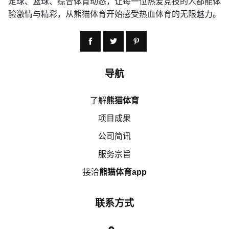
足球、篮球、综合体育动态，让每一位热爱竞技的人都能体
验激情与精彩，从熊猫体育开始感受热血体育的无限魅力。
导航
了解
熊猫体育
项目成果
公司简讯
服务宗旨
接洽
熊猫体育app
联系方式