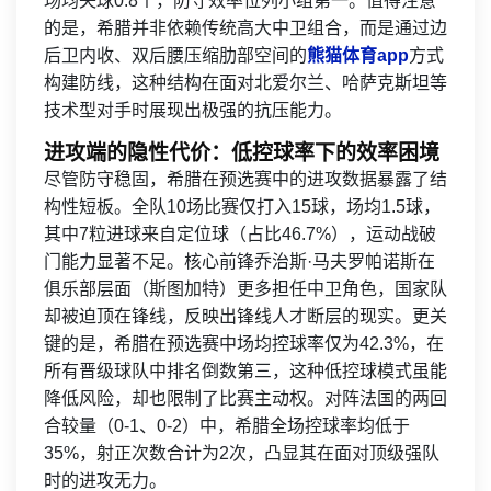
场均失球0.8个，防守效率位列小组第一。值得注意
的是，希腊并非依赖传统高大中卫组合，而是通过边
后卫内收、双后腰压缩肋部空间的
熊猫体育app
方式
构建防线，这种结构在面对北爱尔兰、哈萨克斯坦等
技术型对手时展现出极强的抗压能力。
进攻端的隐性代价：低控球率下的效率困境
尽管防守稳固，希腊在预选赛中的进攻数据暴露了结
构性短板。全队10场比赛仅打入15球，场均1.5球，
其中7粒进球来自定位球（占比46.7%），运动战破
门能力显著不足。核心前锋乔治斯·马夫罗帕诺斯在
俱乐部层面（斯图加特）更多担任中卫角色，国家队
却被迫顶在锋线，反映出锋线人才断层的现实。更关
键的是，希腊在预选赛中场均控球率仅为42.3%，在
所有晋级球队中排名倒数第三，这种低控球模式虽能
降低风险，却也限制了比赛主动权。对阵法国的两回
合较量（0-1、0-2）中，希腊全场控球率均低于
35%，射正次数合计为2次，凸显其在面对顶级强队
时的进攻无力。