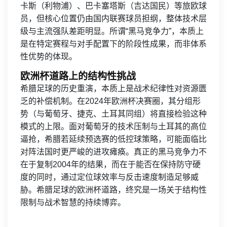
卡斯（利物浦）、巴卡塞塔斯（吉达国民）等旅欧球
员，但核心位置仍由国内联赛球员担纲，整体技术层
级与主流强队差距明显。所谓“黑马竞争力”，本质上
是在特定赛程与对手配置下的阶段性成果，而非体系
性优势的体现。
欧洲杯道路上的结构性挑战
希腊足球的历史重演，本质上是战术纪律性对资源匮
乏的补偿机制。在2024年欧洲杯决赛圈，其分组形
势（与葡萄牙、捷克、土耳其同组）将直接检验这种
模式的上限。面对葡萄牙的技术压制与土耳其的高位
逼抢，希腊若延续预选赛的低控球策略，可能面临比
对阵法国时更严峻的进攻瘫痪。真正的黑马竞争力不
在于复制2004年的结果，而在于能否在保持防守硬
度的同时，通过定位球效率与反击速度制造足够威
胁。希腊足球的欧洲杯道路，终究是一场关于结构性
限制与战术智慧的持续博弈。