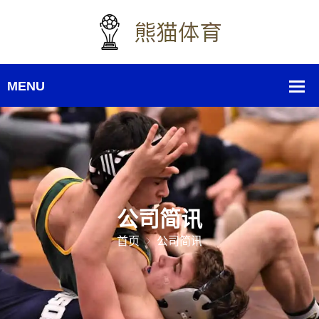
公司简讯
首页
公司简讯