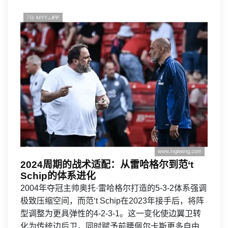
2024周期的战术适配：从雷哈格尔到范‘t
Schip的体系进化
2004年夺冠主帅奥托·雷哈格尔打造的5-3-2体系强调
极致压缩空间，而范‘t Schip在2023年接手后，将阵
型调整为更具弹性的4-2-3-1。这一变化使边翼卫转
化为传统边后卫，同时赋予前腰佩尔卡斯更多自由