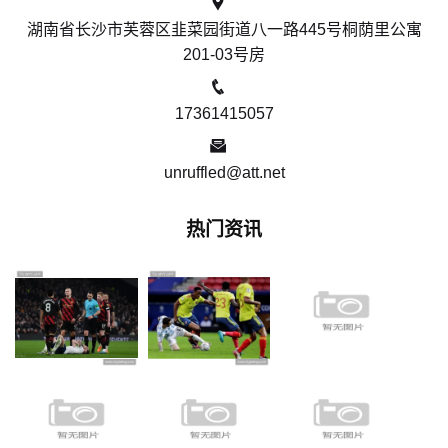
湖南省长沙市芙蓉区韭菜园街道八一路445号桐荫里公寓
201-03号房
17361415057
unruffled@att.net
热门资讯